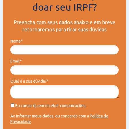
doar seu IRPF?
Preencha com seus dados abaixo e em breve
retornaremos para tirar suas dúvidas
Nome*
Email*
Qual é a sua dúvida?*
Eu concordo em receber comunicações.
Ao informar meus dados, eu concordo com a
Política de
Privacidade
.